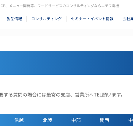
CCP、メニュー開発等、フードサービスのコンサルティングならニチワ電機
製品情報
コンサルティング
セミナー・イベント情報
会社
要する質問の場合には最寄の支店、営業所へTEL願います。
信越
北陸
中部
関西
中