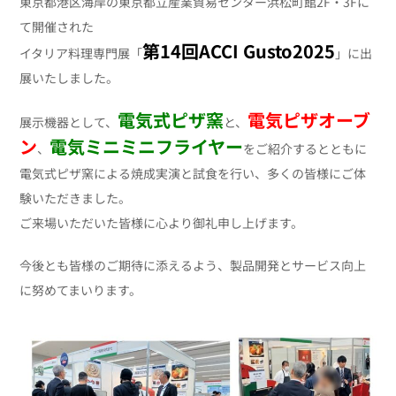
東京都港区海岸の東京都立産業貿易センター浜松町館2F・3Fに
て開催された
第14回ACCI Gusto2025
イタリア料理専門展「
」に出
展いたしました。
電気式ピザ窯
電気ピザオーブ
展示機器として、
と、
ン
電気ミニミニフライヤー
、
をご紹介するとともに
電気式ピザ窯による焼成実演と試食を行い、多くの皆様にご体
験いただきました。
ご来場いただいた皆様に心より御礼申し上げます。
今後とも皆様のご期待に添えるよう、製品開発とサービス向上
に努めてまいります。