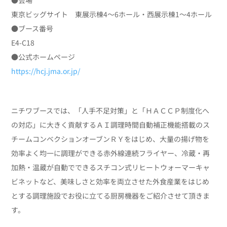
東京ビッグサイト 東展示棟4〜6ホール・西展示棟1〜4ホール
●ブース番号
E4-C18
●公式ホームページ
https://hcj.jma.or.jp/
ニチワブースでは、「人手不足対策」と「ＨＡＣＣＰ制度化へ
の対応」に大きく貢献するＡＩ調理時間自動補正機能搭載のス
チームコンベクションオーブンＲＹをはじめ、大量の揚げ物を
効率よく均一に調理ができる赤外線連続フライヤー、冷蔵・再
加熱・温蔵が自動でできるスチコン式リヒートウォーマーキャ
ビネットなど、美味しさと効率を両立させた外食産業をはじめ
とする調理施設でお役に立てる厨房機器をご紹介させて頂きま
す。