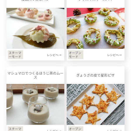
スチーマ
オーブン
レシピへ→
レシピへ→
ーモード
モード
マシュマロでつくるほうじ茶のムー
ぎょうざの皮で星形ピザ
ス
スチーマ
オーブン
レシピへ→
レシピへ→