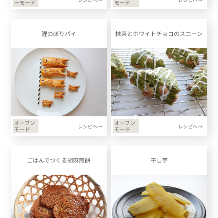
ーモード
モード
鯉のぼりパイ
抹茶とホワイトチョコのスコーン
オーブン
オーブン
レシピへ→
レシピへ→
モード
モード
ごはんでつくる胡麻煎餅
干し芋