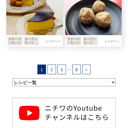
スチーマ
オーブン
スチーマ
オーブン
レシピへ→
レシピへ→
ーモード
モード
ーモード
モード
1
2
3
…
8
»