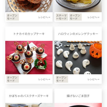
オーブン
スチーマ
オーブン
レシピへ→
レシピへ→
モード
ーモード
モード
トナカイのカップケーキ
ハロウィンのメレンゲクッキー
オーブン
オーブン
レシピへ→
レシピへ→
モード
モード
かぼちゃのバスクチーズケーキ
揚げないごま団子