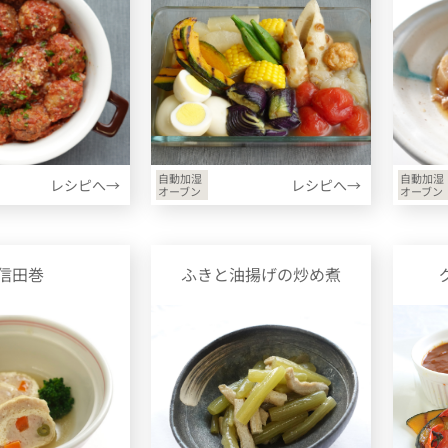
自動加湿
自動加湿
レシピへ→
レシピへ→
オーブン
オーブン
信田巻
ふきと油揚げの炒め煮