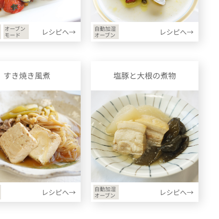
オーブン
自動加湿
レシピへ→
レシピへ→
モード
オーブン
すき焼き風煮
塩豚と大根の煮物
自動加湿
レシピへ→
レシピへ→
オーブン