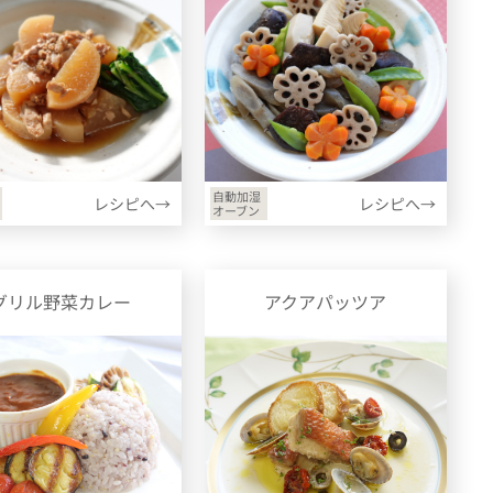
自動加湿
レシピへ→
レシピへ→
オーブン
グリル野菜カレー
アクアパッツア