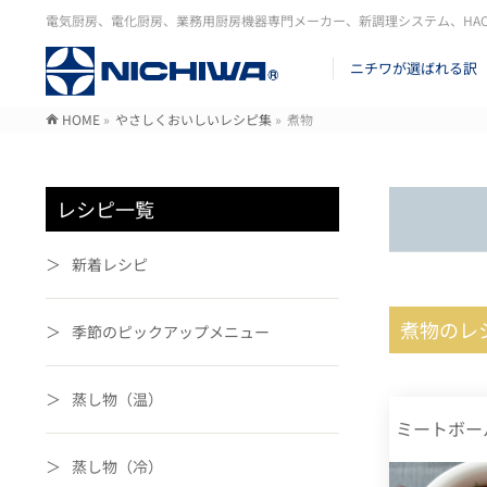
電気厨房、電化厨房、業務用厨房機器専門メーカー、新調理システム、HA
ニチワが選ばれる訳
HOME
»
やさしくおいしいレシピ集
»
煮物
レシピ一覧
新着レシピ
煮物のレ
季節のピックアップメニュー
蒸し物（温）
ミートボー
蒸し物（冷）