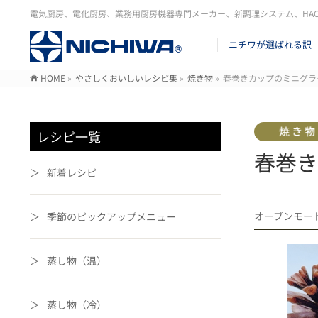
電気厨房、電化厨房、業務用厨房機器専門メーカー、新調理システム、HA
ニチワが選ばれる訳
HOME
»
やさしくおいしいレシピ集
»
焼き物
»
春巻きカップのミニグラ
レシピ一覧
春巻き
新着レシピ
オーブンモ
季節のピックアップメニュー
蒸し物（温）
蒸し物（冷）