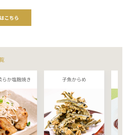
覧
柔らか塩麹焼き
子魚からめ
チー