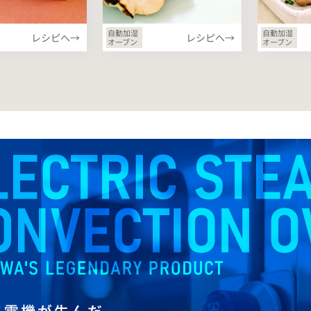
自動加湿
自動加湿
レシピへ→
レシピへ→
オーブン
オーブン