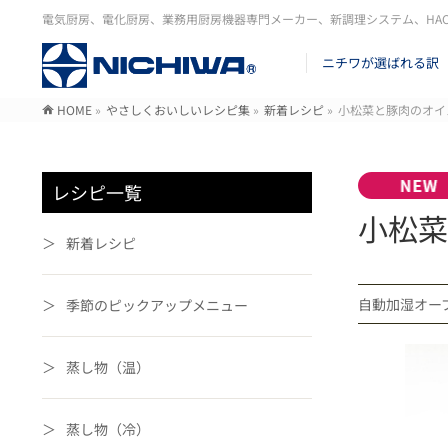
電気厨房、電化厨房、業務用厨房機器専門メーカー、新調理システム、HA
ニチワが選ばれる訳
HOME
»
やさしくおいしいレシピ集
»
新着レシピ
»
小松菜と豚肉のオイ
レシピ一覧
小松菜
新着レシピ
自動加湿オ
季節のピックアップメニュー
蒸し物（温）
蒸し物（冷）