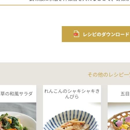
その他のレシピ一
れんこんのシャキシャキき
ん草の和風サラダ
五目
んぴら