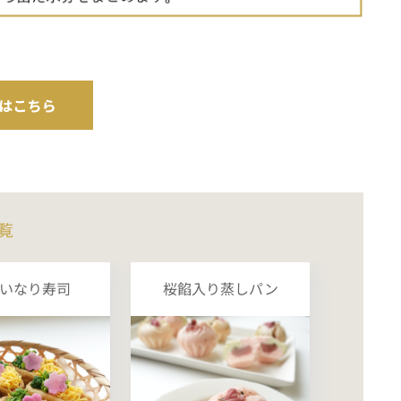
覧
いなり寿司
桜餡入り蒸しパン