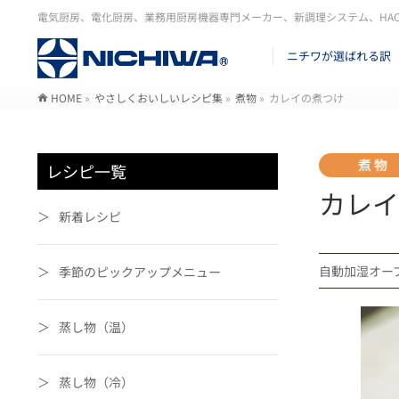
電気厨房、電化厨房、業務用厨房機器専門メーカー、新調理システム、HA
ニチワが選ばれる訳
HOME
»
やさしくおいしいレシピ集
»
煮物
»
カレイの煮つけ
レシピ一覧
カレイ
新着レシピ
自動加湿オ
季節のピックアップメニュー
蒸し物（温）
蒸し物（冷）