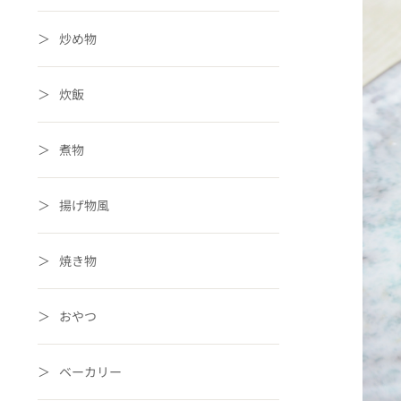
炒め物
炊飯
煮物
揚げ物風
焼き物
おやつ
ベーカリー