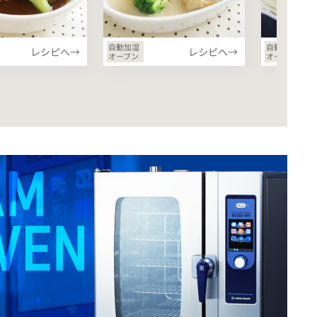
自動加湿
自動加湿
レシピへ→
レシピへ→
オーブン
オーブン