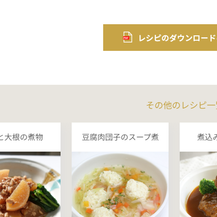
その他のレシピ一
と大根の煮物
豆腐肉団子のスープ煮
煮込