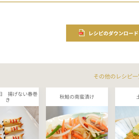
その他のレシピ一
日 揚げない春巻
秋鮭の南蛮漬け
き