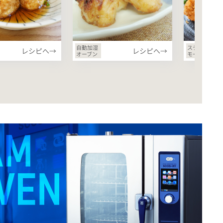
自動加湿
ステップ
レシピへ→
レシピへ→
オーブン
モード