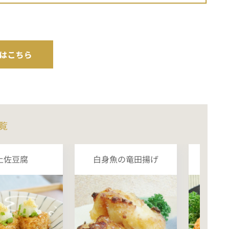
覧
土佐豆腐
白身魚の竜田揚げ
チ