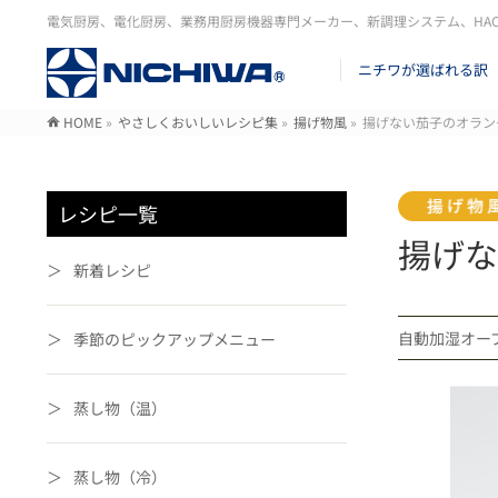
電気厨房、電化厨房、業務用厨房機器専門メーカー、新調理システム、HA
ニチワが選ばれる訳
HOME
»
やさしくおいしいレシピ集
»
揚げ物風
»
揚げない茄子のオラン
レシピ一覧
揚げな
新着レシピ
自動加湿オ
季節のピックアップメニュー
蒸し物（温）
蒸し物（冷）