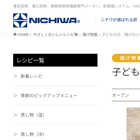
電気厨房、電化厨房、業務用厨房機器専門メーカー、新調理システム、HA
ニチワが選ばれる訳
HOME
»
やさしくおいしいレシピ集
»
揚げ物風
»
子どもの日 揚げない
レシピ一覧
子ども
新着レシピ
オーブン
季節のピックアップメニュー
蒸し物（温）
蒸し物（冷）