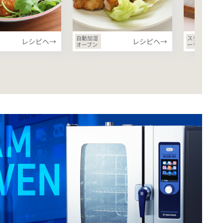
自動加湿
スチーマ
自
レシピへ→
レシピへ→
オーブン
ーモード
オ