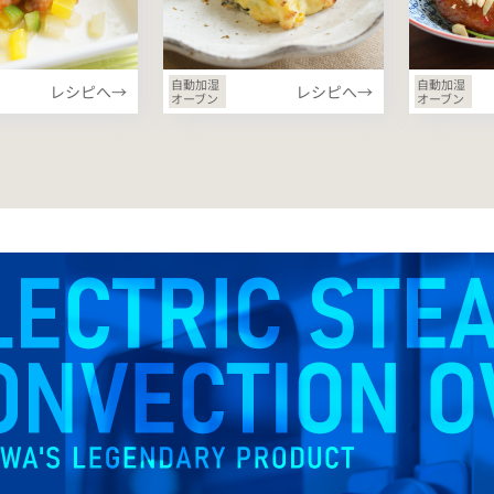
自動加湿
自動加湿
レシピへ→
レシピへ→
オーブン
オーブン