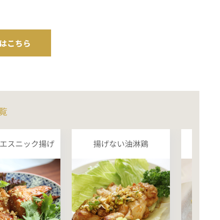
覧
エスニック揚げ
揚げない油淋鶏
フラ