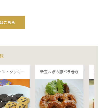
覧
ィン・クッキー
新玉ねぎの豚バラ巻き
鯖と豆