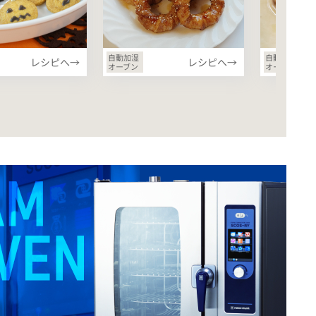
自動加湿
自動加湿
レシピへ→
レシピへ→
オーブン
オーブン