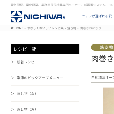
電気厨房、電化厨房、業務用厨房機器専門メーカー、新調理システム、HA
ニチワが選ばれる訳
HOME
»
やさしくおいしいレシピ集
»
焼き物
»
肉巻きおにぎり
レシピ一覧
肉巻き
新着レシピ
自動加湿オ
季節のピックアップメニュー
蒸し物（温）
蒸し物（冷）