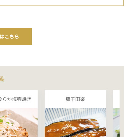
覧
柔らか塩麹焼き
茄子田楽
ハ