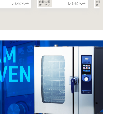
自動加湿
自動加湿
レシピへ→
レシピへ→
オーブン
オーブン