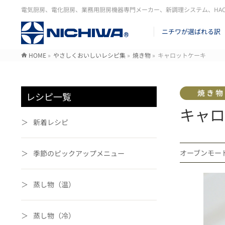
電気厨房、電化厨房、業務用厨房機器専門メーカー、新調理システム、HA
ニチワが選ばれる訳
HOME
»
やさしくおいしいレシピ集
»
焼き物
»
キャロットケーキ
レシピ一覧
キャロ
新着レシピ
オーブンモ
季節のピックアップメニュー
蒸し物（温）
蒸し物（冷）