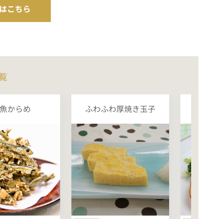
覧
魚からめ
ふわふわ厚焼き玉子
ハ