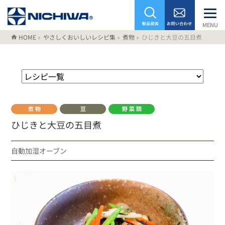
MENU
HOME
»
やさしくおいしいレシピ集
»
煮物
»
ひじきと大豆の五目煮
ひじきと大豆の五目煮
自動加湿オーブン