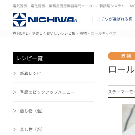
電気厨房、電化厨房、業務用厨房機器専門メーカー、新調理システム、HA
ニチワが選ばれる訳
HOME
»
やさしくおいしいレシピ集
»
煮物
»
ロールキャベツ
レシピ一覧
ロール
新着レシピ
スチーマーモ
季節のピックアップメニュー
蒸し物（温）
蒸し物（冷）