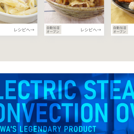
自動加湿
自動加湿
レシピへ→
レシピへ→
オーブン
オーブン