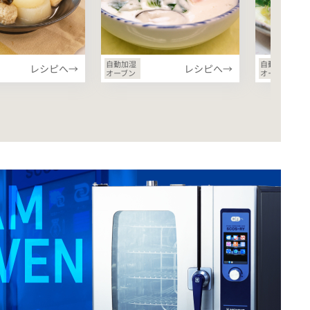
自動加湿
自動加湿
レシピへ→
レシピへ→
オーブン
オーブン