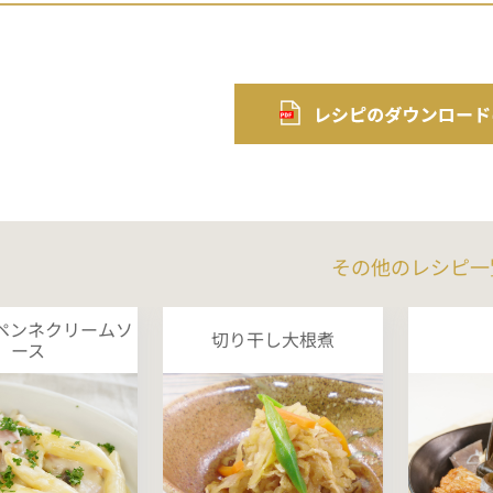
その他のレシピ一
ペンネクリームソ
切り干し大根煮
ース