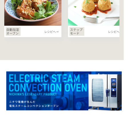
自動加湿
ステップ
レシピへ→
レシピへ→
オーブン
モード