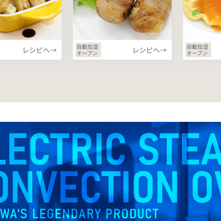
自動加湿
自動加湿
レシピへ→
レシピへ→
オーブン
オーブン