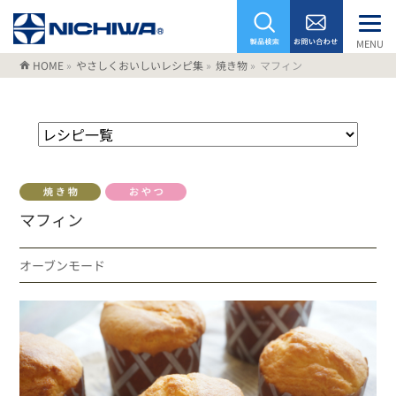
MENU
HOME
»
やさしくおいしいレシピ集
»
焼き物
»
マフィン
マフィン
オーブンモード