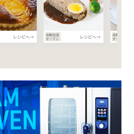
自動加湿
自動加湿
レシピへ→
レシピへ→
オーブン
オーブン