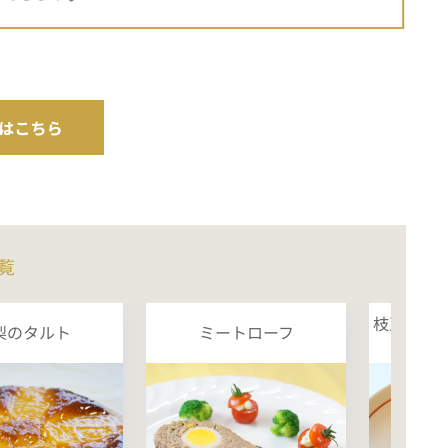
覧
枝豆と桜
梨のタルト
ミートローフ