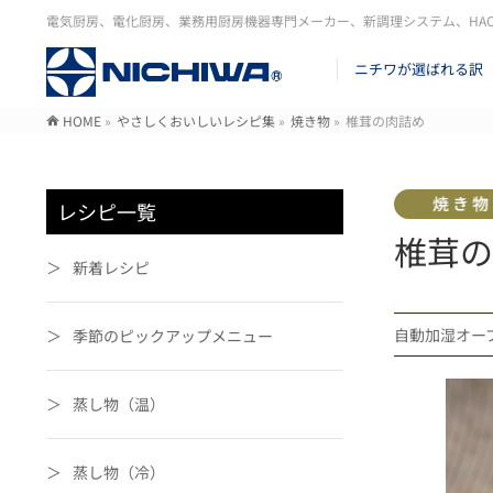
電気厨房、電化厨房、業務用厨房機器専門メーカー、新調理システム、HA
ニチワが選ばれる訳
HOME
»
やさしくおいしいレシピ集
»
焼き物
»
椎茸の肉詰め
レシピ一覧
椎茸の
新着レシピ
自動加湿オ
季節のピックアップメニュー
蒸し物（温）
蒸し物（冷）