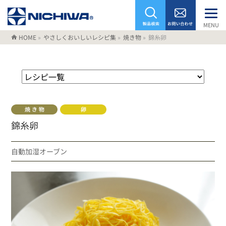
MENU
HOME
»
やさしくおいしいレシピ集
»
焼き物
»
錦糸卵
錦糸卵
自動加湿オーブン