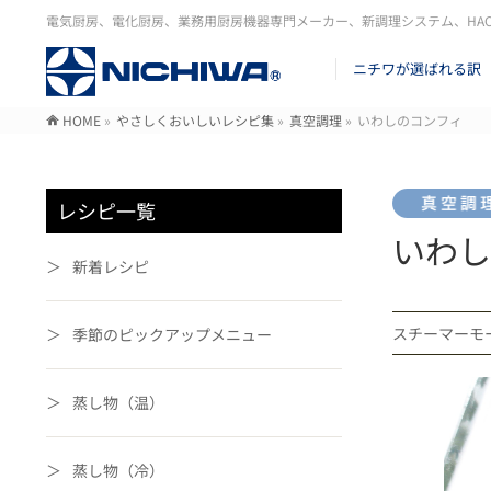
電気厨房、電化厨房、業務用厨房機器専門メーカー、新調理システム、HA
ニチワが選ばれる訳
HOME
»
やさしくおいしいレシピ集
»
真空調理
»
いわしのコンフィ
レシピ一覧
いわし
新着レシピ
スチーマー
季節のピックアップメニュー
蒸し物（温）
蒸し物（冷）