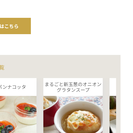
覧
まるごと新玉葱のオニオン
パンナコッタ
砂肝
グラタンスープ