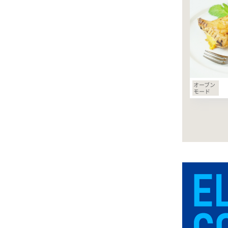
オーブン
モード