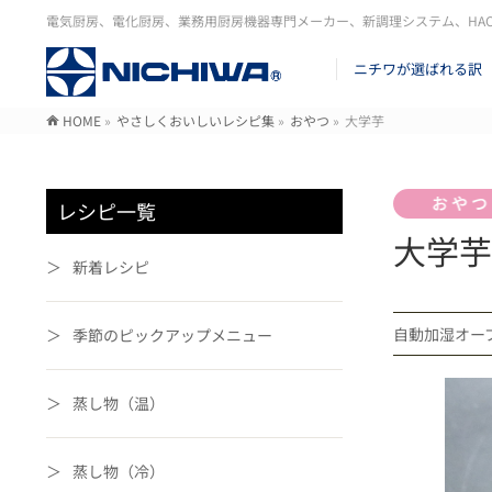
電気厨房、電化厨房、業務用厨房機器専門メーカー、新調理システム、HA
ニチワが選ばれる訳
HOME
»
やさしくおいしいレシピ集
»
おやつ
»
大学芋
レシピ一覧
大学芋
新着レシピ
自動加湿オ
季節のピックアップメニュー
蒸し物（温）
蒸し物（冷）