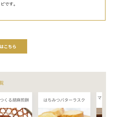
覧
マシュマ
つくる胡麻煎餅
はちみつバターラスク
茶