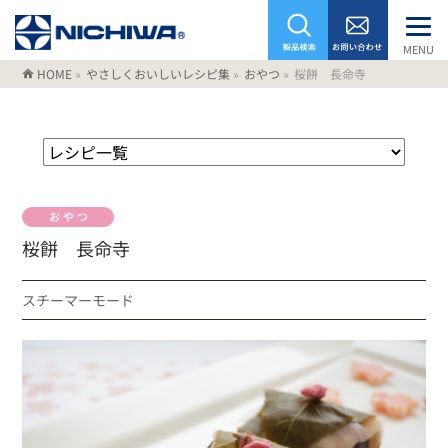
MENU
HOME
»
やさしくおいしいレシピ集
»
おやつ
»
桜餅 長命寺
桜餅 長命寺
スチーマーモード