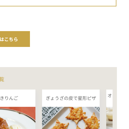
覧
オレンジ
きりんご
ぎょうざの皮で星形ピザ