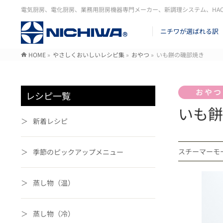
電気厨房、電化厨房、業務用厨房機器専門メーカー、新調理システム、HA
ニチワが選ばれる訳
HOME
»
やさしくおいしいレシピ集
»
おやつ
»
いも餅の磯部焼き
レシピ一覧
いも餅
新着レシピ
スチーマーモ
季節のピックアップメニュー
蒸し物（温）
蒸し物（冷）