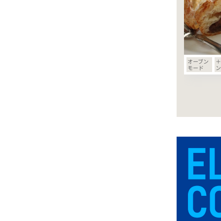
オーブン
＋
モード
ン