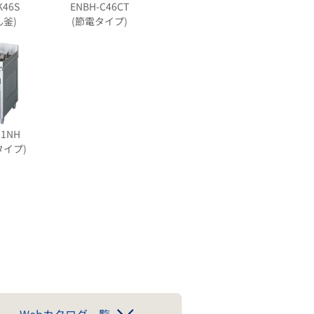
K46S
ENBH-C46CT
ん釜)
(節電タイプ)
51NH
タイプ)
Webカタログ一覧