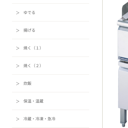
ゆでる
揚げる
焼く（１）
焼く（２）
炊飯
保温・温蔵
冷蔵・冷凍・急冷