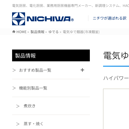
電気厨房、電化厨房、業務用厨房機器専門メーカー、新調理システム、HA
ニチワが選ばれる訳
HOME
»
製品情報
»
ゆでる
»
電気ゆで麺器(冷凍麺釜)
電気ゆ
製品情報
おすすめ製品一覧
ハイパワー
機能別製品一覧
煮炊き
蒸す・焼く